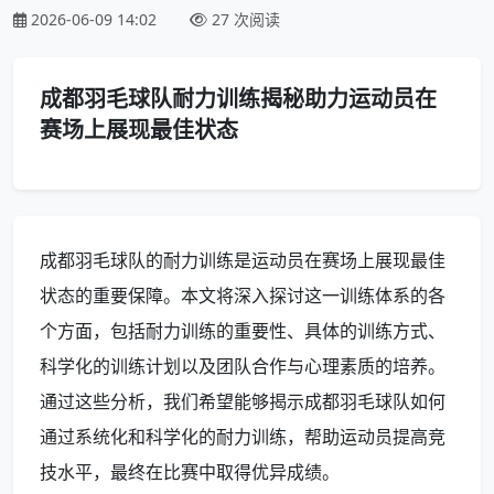
2026-06-09 14:02
27 次阅读
成都羽毛球队耐力训练揭秘助力运动员在
赛场上展现最佳状态
成都羽毛球队的耐力训练是运动员在赛场上展现最佳
状态的重要保障。本文将深入探讨这一训练体系的各
个方面，包括耐力训练的重要性、具体的训练方式、
科学化的训练计划以及团队合作与心理素质的培养。
通过这些分析，我们希望能够揭示成都羽毛球队如何
通过系统化和科学化的耐力训练，帮助运动员提高竞
技水平，最终在比赛中取得优异成绩。