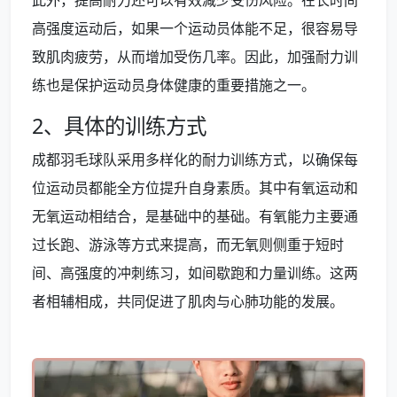
高强度运动后，如果一个运动员体能不足，很容易导
致肌肉疲劳，从而增加受伤几率。因此，加强耐力训
练也是保护运动员身体健康的重要措施之一。
2、具体的训练方式
成都羽毛球队采用多样化的耐力训练方式，以确保每
位运动员都能全方位提升自身素质。其中有氧运动和
无氧运动相结合，是基础中的基础。有氧能力主要通
过长跑、游泳等方式来提高，而无氧则侧重于短时
间、高强度的冲刺练习，如间歇跑和力量训练。这两
者相辅相成，共同促进了肌肉与心肺功能的发展。