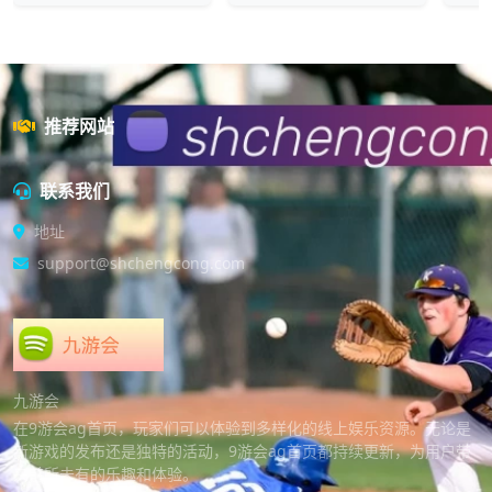
推荐网站
联系我们
地址
support@shchengcong.com
九游会
在9游会ag首页，玩家们可以体验到多样化的线上娱乐资源。无论是
新游戏的发布还是独特的活动，9游会ag首页都持续更新，为用户带
来前所未有的乐趣和体验。