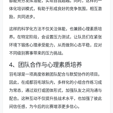
都能充分发挥潜能，实现自我超越。同时，这样的一
体化培训模式，有助于形成良好的竞争氛围，相互激
励，共同进步。
这样的科学化方法不仅关注体能，也兼顾心理素质培
养。在特定阶段，会设置压力测试，让队员们在紧张
环境下锻炼心理承受能力，从而做到心态平稳，应对
不同级别赛事带来的压力挑战。
4、团队合作与心理素质培养
羽毛球是一项高度依赖团队配合与默契协作的项目。
因此，在成都羽毛球队内，多样化的小组合作练习成
为常态，通过双打或团体形式，加强队友之间沟通与
配合。这种互动不仅提升技战术水平，也加强了彼此
间信任感，为今后的比赛增添更多信心。